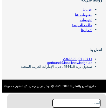
روابط سريعة
خدماتنا
معلومات عنا
التوصيات
حالات للدراسة
اتصل بنا
اتصل بنا
+971 (07) 2046329
getfound@localknowledge.ae
صندوق بريد 454410، دبي، الإمارات العربية المتحدة
حقوق الطبع والنشر © 2013-2026 @ لوكال نوليج م م ح. كل الحقوق محفوظة