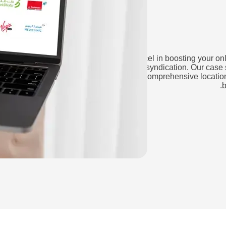
We excel in boosting your onl
syndication. Our case 
comprehensive locatio
b