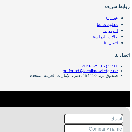
روابط سريعة
خدماتنا
معلومات عنا
التوصيات
حالات للدراسة
اتصل بنا
اتصل بنا
+971 (07) 2046329
getfound@localknowledge.ae
صندوق بريد 454410، دبي، الإمارات العربية المتحدة